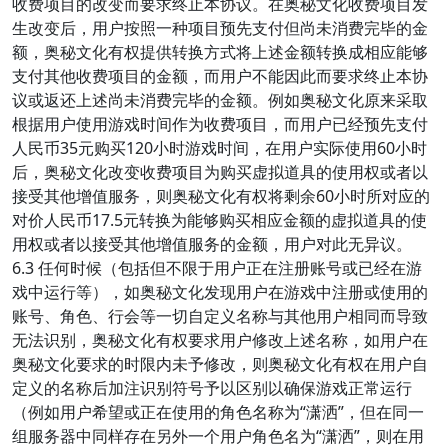
收费项目的改变而要求终止本协议。在奥秘文化收费项目发
生改变后，用户按照一种项目预先支付但尚未消费完毕的金
额，奥秘文化有权提供转换方式将上述金额转换成相应能够
支付其他收费项目的金额，而用户不能因此而要求终止本协
议或返还上述尚未消费完毕的金额。例如奥秘文化原来采取
根据用户使用游戏时间作为收费项目，而用户已经预先支付
人民币35元购买120小时游戏时间，在用户实际使用60小时
后，奥秘文化改变收费项目为购买虚拟道具的使用权或者以
接受其他增值服务，则奥秘文化有权将剩余60小时所对应的
对价人民币17.5元转换为能够购买相应金额的虚拟道具的使
用权或者以接受其他增值服务的金额，用户对此无异议。
6.3 任何时候（包括但不限于用户正在注册账号或已经在游
戏中运行等），如奥秘文化发现用户在游戏中注册或使用的
账号、角色、行会等一切自定义名称与其他用户相同而导致
无法识别，奥秘文化有权要求用户修改上述名称，如用户在
奥秘文化要求的时限内未予修改，则奥秘文化有权在用户自
定义的名称后加注识别符号予以区别以确保游戏正常运行
（例如用户希望或正在使用的角色名称为“潇洒”，但在同一
组服务器中同样存在另外一个用户角色名为“潇洒”，则在用