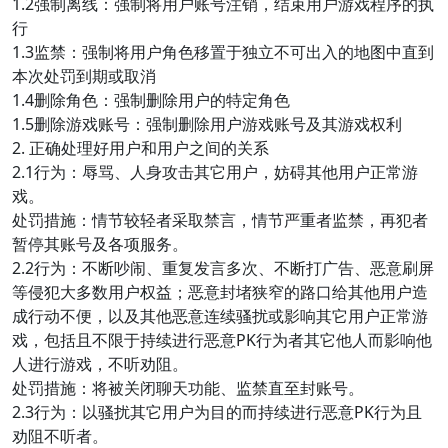
1.2强制离线：强制将用户账号注销，结束用户游戏程序的执
行
1.3监禁：强制将用户角色移置于独立不可出入的地图中直到
本次处罚到期或取消
1.4删除角色：强制删除用户的特定角色
1.5删除游戏账号：强制删除用户游戏账号及其游戏权利
2. 正确处理好用户和用户之间的关系
2.1行为：辱骂、人身攻击其它用户，妨碍其他用户正常游
戏。
处罚措施：情节较轻者采取禁言，情节严重者监禁，再犯者
暂停其账号及各项服务。
2.2行为：不断吵闹、重复发言多次、不断打广告、恶意刷屏
等侵犯大多数用户权益；恶意封堵狭窄的路口给其他用户造
成行动不便，以及其他恶意连续骚扰或影响其它用户正常游
戏，包括且不限于持续进行恶意PK行为者其它他人而影响他
人进行游戏，不听劝阻。
处罚措施：将被关闭聊天功能、监禁直至封账号。
2.3行为：以骚扰其它用户为目的而持续进行恶意PK行为且
劝阻不听者。