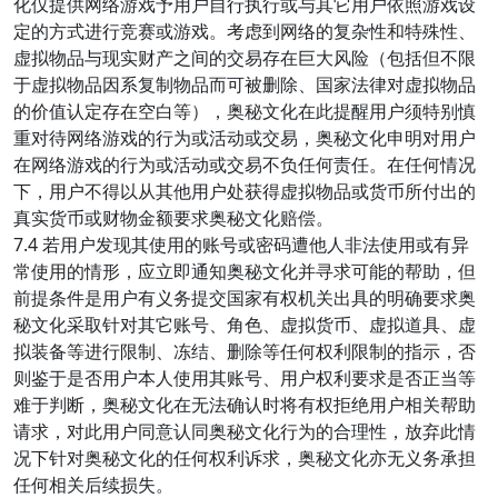
化仅提供网络游戏予用户自行执行或与其它用户依照游戏设
定的方式进行竞赛或游戏。考虑到网络的复杂性和特殊性、
虚拟物品与现实财产之间的交易存在巨大风险（包括但不限
于虚拟物品因系复制物品而可被删除、国家法律对虚拟物品
的价值认定存在空白等），奥秘文化在此提醒用户须特别慎
重对待网络游戏的行为或活动或交易，奥秘文化申明对用户
在网络游戏的行为或活动或交易不负任何责任。在任何情况
下，用户不得以从其他用户处获得虚拟物品或货币所付出的
真实货币或财物金额要求奥秘文化赔偿。
7.4 若用户发现其使用的账号或密码遭他人非法使用或有异
常使用的情形，应立即通知奥秘文化并寻求可能的帮助，但
前提条件是用户有义务提交国家有权机关出具的明确要求奥
秘文化采取针对其它账号、角色、虚拟货币、虚拟道具、虚
拟装备等进行限制、冻结、删除等任何权利限制的指示，否
则鉴于是否用户本人使用其账号、用户权利要求是否正当等
难于判断，奥秘文化在无法确认时将有权拒绝用户相关帮助
请求，对此用户同意认同奥秘文化行为的合理性，放弃此情
况下针对奥秘文化的任何权利诉求，奥秘文化亦无义务承担
任何相关后续损失。